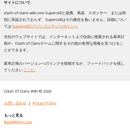
サイトについて:
clash-of-clans-wiki.com Supercellと提携、承認、スポンサー、または特
別に承認されておらず、Supercellはその責任を負いません。詳細につい
ては
Supercellのファンコンテンツポリシー
.
当社のウェブサイトでは、インターネット上で自由に検索される基本計
画や、Clash of Clansゲームに関するその他の有用な情報を見つけるこ
とができます。
基本計画のバージョンへのリンクを投稿するか、フィードバックを残し
てください
ここに
.
Clash Of Clans WIKI © 2026
お問い合わせ
|
Privacy Policy
もっと見る
BaseMelon.com