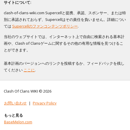
サイトについて:
clash-of-clans-wiki.com Supercellと提携、承認、スポンサー、または特
別に承認されておらず、Supercellはその責任を負いません。詳細につい
ては
Supercellのファンコンテンツポリシー
.
当社のウェブサイトでは、インターネット上で自由に検索される基本計
画や、Clash of Clansゲームに関するその他の有用な情報を見つけるこ
とができます。
基本計画のバージョンへのリンクを投稿するか、フィードバックを残し
てください
ここに
.
Clash Of Clans WIKI © 2026
お問い合わせ
|
Privacy Policy
もっと見る
BaseMelon.com