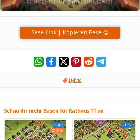
Base Link | Kopieren Base 😊
Hybrid
Schau dir mehr Basen für Rathaus 11 an
+ Link
+ Link
2026