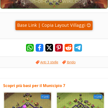
Base Link | Copia Layout Villaggi 😊
Anti 3 stelle
Ibrido
Scopri più basi per il Municipio 7
+ Link
+ Link