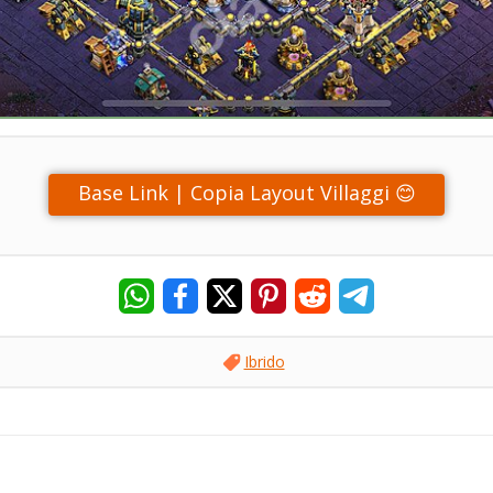
Base Link | Copia Layout Villaggi 😊
Ibrido