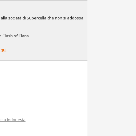
dalla società di Supercella che non si addossa
co Clash of Clans.
e
qui
.
asa Indonesia