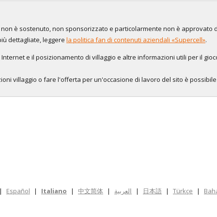
to, non è sostenuto, non sponsorizzato e particolarmente non è approvato 
più dettagliate, leggere
la politica fan di contenuti aziendali «Supercell»
.
 Internet e il posizionamento di villaggio e altre informazioni utili per il gio
oni villaggio o fare l'offerta per un'occasione di lavoro del sito è possibil
|
Español
|
Italiano
|
中文简体
|
العربية
|
日本語
|
Türkçe
|
Bah