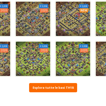
+ Link
+ Link
+ Link
2026
2026
NEW
+ Link
+ Link
+ Link
2026
2026
2026
Esplora tutte le basi TH18