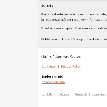
Sul sito:
Il sito clash-of-clans-wiki.com non è attacca
la responsabilità per il sito. Per informazioni 
E 'sul sito sono ospitati liberamente trovati su
Pubblicare un link sul Sua opzione di disposizi
Clash Of Clans WIKI © 2026
Contattaci
|
Privacy Policy
Esplora di più
BaseMelon.com
English
|
Русский
|
Deutsch
|
Français