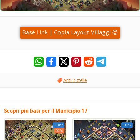
Base Link | Copia Layout Villaggi 😊
Anti 2 stelle
Scopri più basi per il Municipio 17
+ Link
+ Link
2026