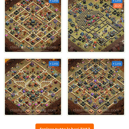
+ Link
+ Link
2026
+ Link
+ Link
Esplora tutte le basi TH17