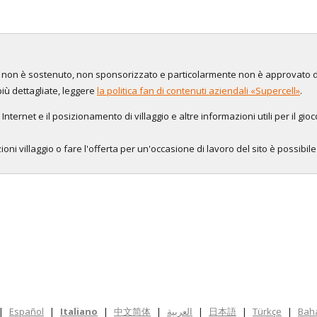
to, non è sostenuto, non sponsorizzato e particolarmente non è approvato 
più dettagliate, leggere
la politica fan di contenuti aziendali «Supercell»
.
 Internet e il posizionamento di villaggio e altre informazioni utili per il gio
oni villaggio o fare l'offerta per un'occasione di lavoro del sito è possibil
|
Español
|
Italiano
|
中文简体
|
العربية
|
日本語
|
Türkçe
|
Bah