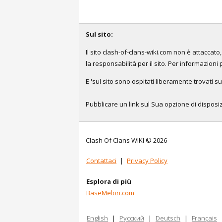
Sul sito:
Il sito clash-of-clans-wiki.com non è attacca
la responsabilità per il sito. Per informazioni 
E 'sul sito sono ospitati liberamente trovati su
Pubblicare un link sul Sua opzione di disposizi
Clash Of Clans WIKI © 2026
Contattaci
|
Privacy Policy
Esplora di più
BaseMelon.com
English
|
Русский
|
Deutsch
|
Français