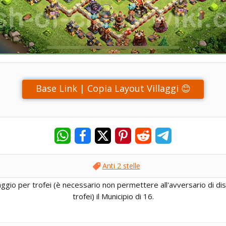
Base Link | Copia Layout Villaggi 😊
Anti 2 stelle
laggio per trofei (è necessario non permettere all'avversario di d
trofei) il Municipio di 16.