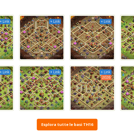
+ Link
+ Link
+ Link
+ Link
+ Link
+ Link
2026
Esplora tutte le basi TH16