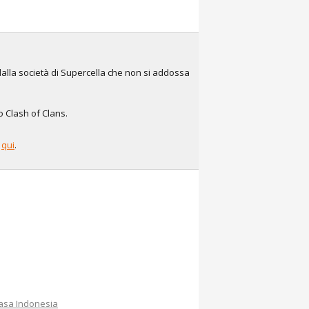
dalla società di Supercella che non si addossa
co Clash of Clans.
e
qui
.
asa Indonesia