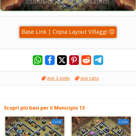
Base Link | Copia Layout Villaggi 😊
Anti 3 stelle
Anti tutto
Scopri più basi per il Municipio 13
+ Link
+ Link