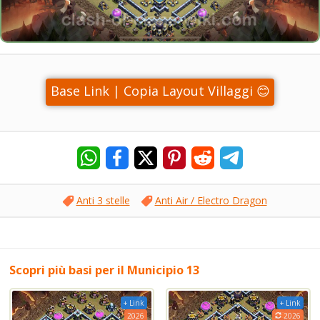
Base Link | Copia Layout Villaggi 😊
Anti 3 stelle
Anti Air / Electro Dragon
Scopri più basi per il Municipio 13
+ Link
+ Link
2026
2026