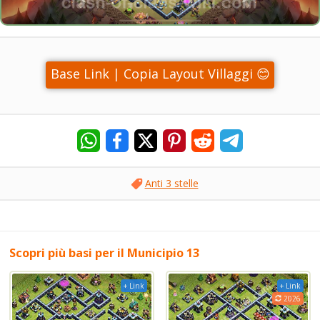
Base Link | Copia Layout Villaggi 😊
Anti 3 stelle
Scopri più basi per il Municipio 13
+ Link
+ Link
2026