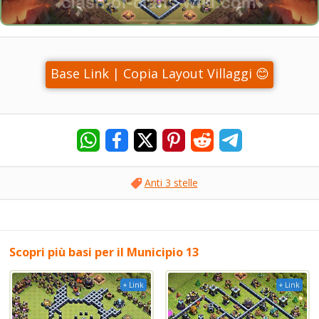
Base Link | Copia Layout Villaggi 😊
Anti 3 stelle
Scopri più basi per il Municipio 13
+ Link
+ Link