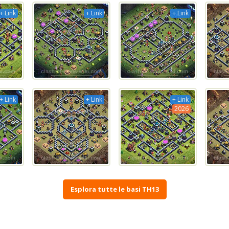
+ Link
+ Link
+ Link
+ Link
+ Link
+ Link
2026
Esplora tutte le basi TH13