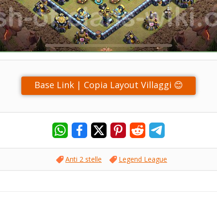
Base Link | Copia Layout Villaggi 😊
Anti 2 stelle
Legend League