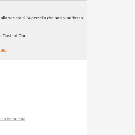
dalla società di Supercella che non si addossa
co Clash of Clans.
e
qui
.
asa Indonesia