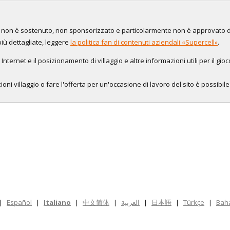
to, non è sostenuto, non sponsorizzato e particolarmente non è approvato 
più dettagliate, leggere
la politica fan di contenuti aziendali «Supercell»
.
 Internet e il posizionamento di villaggio e altre informazioni utili per il gio
oni villaggio o fare l'offerta per un'occasione di lavoro del sito è possibil
|
Español
|
Italiano
|
中文简体
|
العربية
|
日本語
|
Türkçe
|
Bah