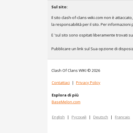
Sul sito:
Il sito clash-of-clans-wiki.com non è attacca
la responsabilità per il sito. Per informazioni 
E 'sul sito sono ospitati liberamente trovati su
Pubblicare un link sul Sua opzione di disposizi
Clash Of Clans WIKI © 2026
Contattaci
|
Privacy Policy
Esplora di più
BaseMelon.com
English
|
Русский
|
Deutsch
|
Français