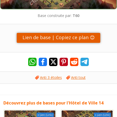
Base construite par:
T60
Lien de base | Copiez ce plan 😊
Anti 3 étoiles
Anti tout
Découvrez plus de bases pour l'Hôtel de Ville 14
+ Lien (Link)
+ Lien (Link)