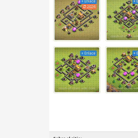
+ Enlace
+ 
2026
+ Enlace
+ 