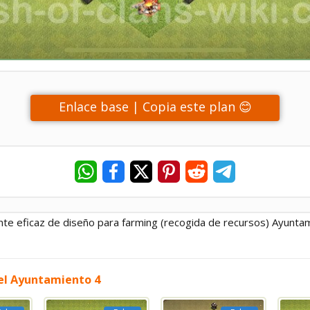
Enlace base | Copia este plan 😊
nte eficaz de diseño para farming (recogida de recursos) Ayuntam
 el Ayuntamiento 4