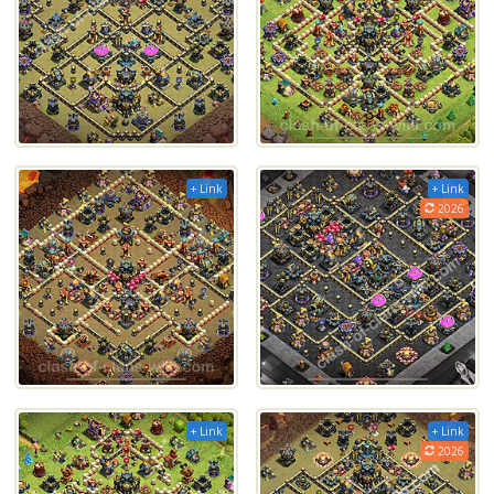
+ Link
+ Link
2026
+ Link
+ Link
2026