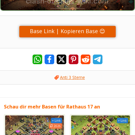
Base Link | Kopieren Base 😊
Anti 3 Sterne
Schau dir mehr Basen für Rathaus 17 an
+ Link
+ Link
2026