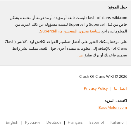
حول الموقع:
clash-of-clans-wiki.com ليست تابعة أو مؤيدة أو مدعومة أو معتمدة بشكل
خاص من قبل Supercell و Supercell ليست مسؤولة عن ذلك. لمزيد من
المعلومات، راجع
سياسة محتوى المعجبين من Supercell
.
على موقعنا يمكنك العثور على أفضل تصاميم القواعد لكلاش اوف كلانس (Clash
of Clans) بالإضافة إلى معلومات مفيدة أخرى حول اللعبة. يمكنك نشر رابط
تصميم قاعدتك أو ترك تعليق
هنا
.
Clash Of Clans WIKI © 2026
اتصل بنا
|
Privacy Policy
اكتشف المزيد
BaseMelon.com
English
|
Русский
|
Deutsch
|
Français
|
Español
|
Italiano
|