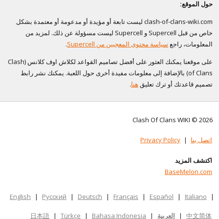
حول الموقع:
clash-of-clans-wiki.com ليست تابعة أو مؤيدة أو مدعومة أو معتمدة بشكل
خاص من قبل Supercell و Supercell ليست مسؤولة عن ذلك. لمزيد من
المعلومات، راجع
سياسة محتوى المعجبين من Supercell
.
على موقعنا يمكنك العثور على أفضل تصاميم القواعد لكلاش اوف كلانس (Clash
of Clans) بالإضافة إلى معلومات مفيدة أخرى حول اللعبة. يمكنك نشر رابط
تصميم قاعدتك أو ترك تعليق
هنا
.
Clash Of Clans WIKI © 2026
اتصل بنا
|
Privacy Policy
اكتشف المزيد
BaseMelon.com
English
|
Русский
|
Deutsch
|
Français
|
Español
|
Italiano
|
中文简体
|
العربية
|
Bahasa Indonesia
|
Türkçe
|
日本語