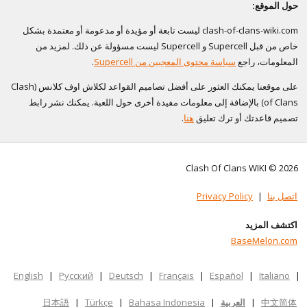
حول الموقع:
clash-of-clans-wiki.com ليست تابعة أو مؤيدة أو مدعومة أو معتمدة بشكل
خاص من قبل Supercell و Supercell ليست مسؤولة عن ذلك. لمزيد من
المعلومات، راجع
سياسة محتوى المعجبين من Supercell
.
على موقعنا يمكنك العثور على أفضل تصاميم القواعد لكلاش اوف كلانس (Clash
of Clans) بالإضافة إلى معلومات مفيدة أخرى حول اللعبة. يمكنك نشر رابط
تصميم قاعدتك أو ترك تعليق
هنا
.
Clash Of Clans WIKI © 2026
اتصل بنا
|
Privacy Policy
اكتشف المزيد
BaseMelon.com
English
|
Русский
|
Deutsch
|
Français
|
Español
|
Italiano
|
中文简体
|
العربية
|
Bahasa Indonesia
|
Türkçe
|
日本語