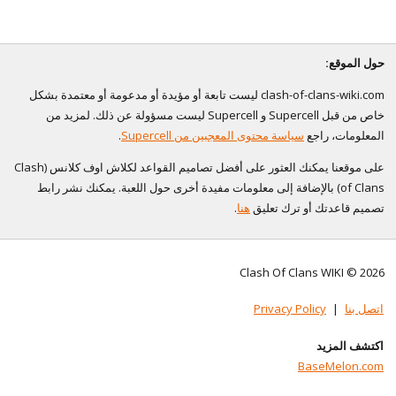
حول الموقع:
clash-of-clans-wiki.com ليست تابعة أو مؤيدة أو مدعومة أو معتمدة بشكل
خاص من قبل Supercell و Supercell ليست مسؤولة عن ذلك. لمزيد من
المعلومات، راجع
سياسة محتوى المعجبين من Supercell
.
على موقعنا يمكنك العثور على أفضل تصاميم القواعد لكلاش اوف كلانس (Clash
of Clans) بالإضافة إلى معلومات مفيدة أخرى حول اللعبة. يمكنك نشر رابط
تصميم قاعدتك أو ترك تعليق
هنا
.
Clash Of Clans WIKI © 2026
اتصل بنا
|
Privacy Policy
اكتشف المزيد
BaseMelon.com