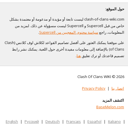
حول الموقع:
clash-of-clans-wiki.com ليست تابعة أو مؤيدة أو مدعومة أو معتمدة بشكل
خاص من قبل Supercell و Supercell ليست مسؤولة عن ذلك. لمزيد من
المعلومات، راجع
سياسة محتوى المعجبين من Supercell
.
على موقعنا يمكنك العثور على أفضل تصاميم القواعد لكلاش اوف كلانس (Clash
of Clans) بالإضافة إلى معلومات مفيدة أخرى حول اللعبة. يمكنك نشر رابط
تصميم قاعدتك أو ترك تعليق
هنا
.
Clash Of Clans WIKI © 2026
اتصل بنا
|
Privacy Policy
اكتشف المزيد
BaseMelon.com
English
|
Русский
|
Deutsch
|
Français
|
Español
|
Italiano
|