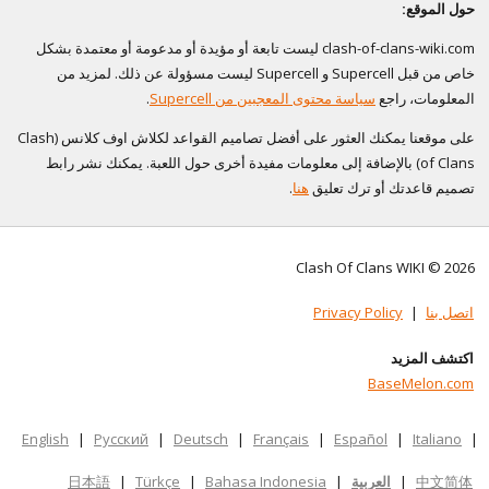
حول الموقع:
clash-of-clans-wiki.com ليست تابعة أو مؤيدة أو مدعومة أو معتمدة بشكل
خاص من قبل Supercell و Supercell ليست مسؤولة عن ذلك. لمزيد من
المعلومات، راجع
سياسة محتوى المعجبين من Supercell
.
على موقعنا يمكنك العثور على أفضل تصاميم القواعد لكلاش اوف كلانس (Clash
of Clans) بالإضافة إلى معلومات مفيدة أخرى حول اللعبة. يمكنك نشر رابط
تصميم قاعدتك أو ترك تعليق
هنا
.
Clash Of Clans WIKI © 2026
اتصل بنا
|
Privacy Policy
اكتشف المزيد
BaseMelon.com
English
|
Русский
|
Deutsch
|
Français
|
Español
|
Italiano
|
中文简体
|
العربية
|
Bahasa Indonesia
|
Türkçe
|
日本語