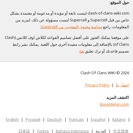
حول الموقع:
clash-of-clans-wiki.com ليست تابعة أو مؤيدة أو مدعومة أو معتمدة بشكل
خاص من قبل Supercell و Supercell ليست مسؤولة عن ذلك. لمزيد من
المعلومات، راجع
سياسة محتوى المعجبين من Supercell
.
على موقعنا يمكنك العثور على أفضل تصاميم القواعد لكلاش اوف كلانس (Clash
of Clans) بالإضافة إلى معلومات مفيدة أخرى حول اللعبة. يمكنك نشر رابط
تصميم قاعدتك أو ترك تعليق
هنا
.
Clash Of Clans WIKI © 2026
اتصل بنا
|
Privacy Policy
اكتشف المزيد
BaseMelon.com
English
|
Русский
|
Deutsch
|
Français
|
Español
|
Italiano
|
中文简体
|
العربية
|
Bahasa Indonesia
|
Türkçe
|
日本語