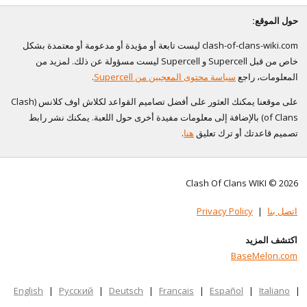
حول الموقع:
clash-of-clans-wiki.com ليست تابعة أو مؤيدة أو مدعومة أو معتمدة بشكل
خاص من قبل Supercell و Supercell ليست مسؤولة عن ذلك. لمزيد من
المعلومات، راجع
سياسة محتوى المعجبين من Supercell
.
على موقعنا يمكنك العثور على أفضل تصاميم القواعد لكلاش اوف كلانس (Clash
of Clans) بالإضافة إلى معلومات مفيدة أخرى حول اللعبة. يمكنك نشر رابط
تصميم قاعدتك أو ترك تعليق
هنا
.
Clash Of Clans WIKI © 2026
اتصل بنا
|
Privacy Policy
اكتشف المزيد
BaseMelon.com
English
|
Русский
|
Deutsch
|
Français
|
Español
|
Italiano
|