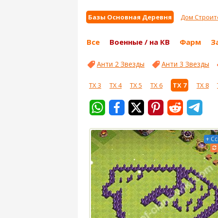
Базы Основная Деревня
Дом Строит
Все
Военные / на КВ
Фарм
З
Анти 2 Звезды
Анти 3 Звезды
ТХ 3
ТХ 4
ТХ 5
ТХ 6
ТХ 7
ТХ 8
+ С