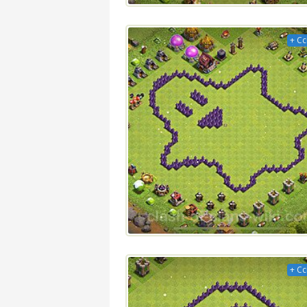
+ С
+ С