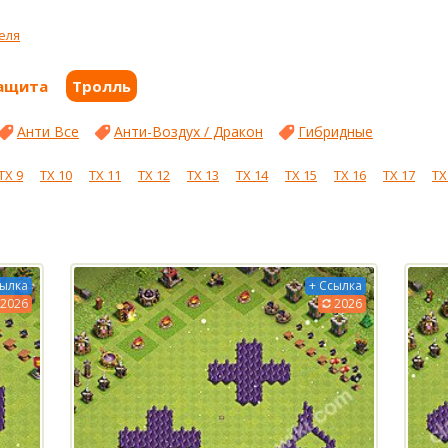
еля
ащита
Тролль
Анти Все
Анти-Воздух / Дракон
Гибридные
ТХ 9
ТХ 10
ТХ 11
ТХ 12
ТХ 13
ТХ 14
ТХ 15
ТХ 16
ТХ 17
ТХ
сылка
+ Ссылка
2026
2026