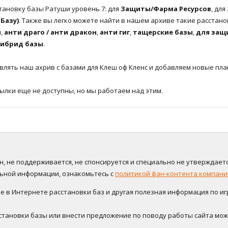
ановку базы Ратуши уровень 7: для
Защиты/Фарма Ресурсов
, для
Базу)
. Также вы легко можете найти в нашем архиве такие расстано
ы
,
анти драго / анти дракон
,
анти гиг
,
тащерские базы
,
для защ
гибрид базы
.
лять наш ахрив с базами для Клеш оф Кленс и добавляем новые план
сылки еще не доступны, но мы работаем над этим.
нён, не поддерживается, не спонсируется и специально не утверждаетс
альной информации, ознакомьтесь с
политикой фан-контента компании
в Интернете расстановки баз и другая полезная информация по игре
становки базы или внести предложение по поводу работы сайта мо