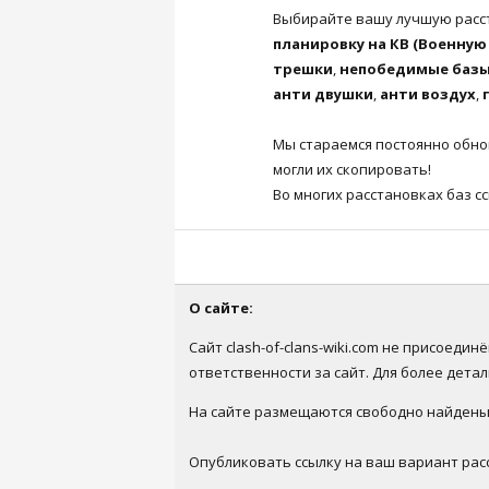
Выбирайте вашу лучшую расст
планировку на КВ (Военную 
трешки
,
непобедимые баз
анти двушки
,
анти воздух
,
Мы стараемся постоянно обнов
могли их скопировать!
Во многих расстановках баз с
О сайте:
Сайт clash-of-clans-wiki.com не присоеди
ответственности за сайт. Для более дет
На сайте размещаются свободно найденые 
Опубликовать ссылку на ваш вариант рас