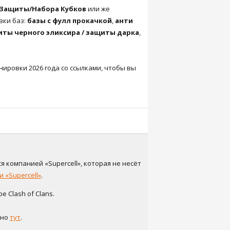
Защиты/Набора Кубков
или же
вки баз:
базы с фулл прокачкой
,
анти
иты черного эликсира / защиты дарка
,
ировки 2026 года со ссылками, чтобы вы
я компанией «Supercell», которая не несёт
 «Supercell»
.
 Clash of Clans.
жно
тут
.