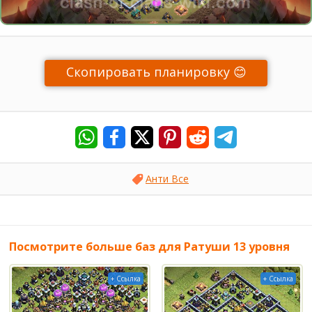
Скопировать планировку 😊
Анти Все
Посмотрите больше баз для Ратуши 13 уровня
+ Ссылка
+ Ссылка