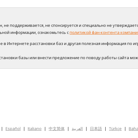
нён, не поддерживается, не спонсируется и специально не утверждаетс
альной информации, ознакомьтесь с
политикой фан-контента компании
в Интернете расстановки баз и другая полезная информация по игре
становки базы или внести предложение по поводу работы сайта мо
|
Español
|
Italiano
|
中文简体
|
العربية
|
日本語
|
Türkçe
|
Baha