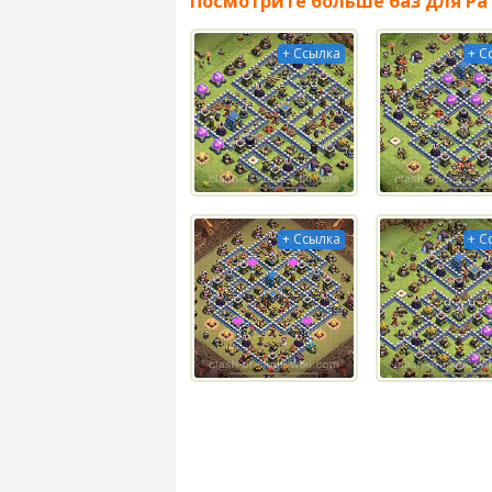
Посмотрите больше баз для Ра
+ Ссылка
+ С
+ Ссылка
+ С