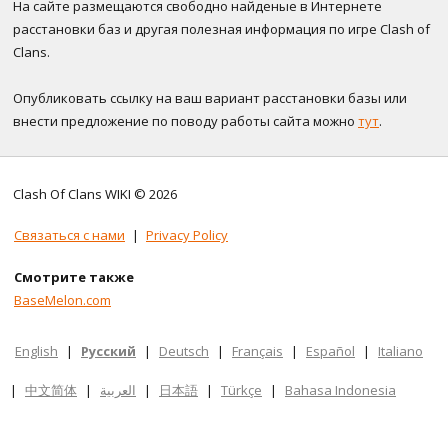
На сайте размещаются свободно найденые в Интернете
расстановки баз и другая полезная информация по игре Clash of
Clans.
Опубликовать ссылку на ваш вариант расстановки базы или
внести предложение по поводу работы сайта можно
тут
.
Clash Of Clans WIKI © 2026
Связаться с нами
|
Privacy Policy
Смотрите также
BaseMelon.com
English
|
Русский
|
Deutsch
|
Français
|
Español
|
Italiano
|
中文简体
|
العربية
|
日本語
|
Türkçe
|
Bahasa Indonesia