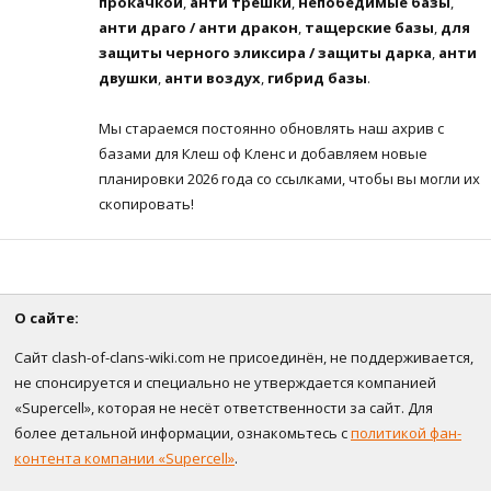
прокачкой
,
анти трешки
,
непобедимые базы
,
анти драго / анти дракон
,
тащерские базы
,
для
защиты черного эликсира / защиты дарка
,
анти
двушки
,
анти воздух
,
гибрид базы
.
Мы стараемся постоянно обновлять наш ахрив с
базами для Клеш оф Кленс и добавляем новые
планировки 2026 года со ссылками, чтобы вы могли их
скопировать!
О сайте:
Сайт clash-of-clans-wiki.com не присоединён, не поддерживается,
не спонсируется и специально не утверждается компанией
«Supercell», которая не несёт ответственности за сайт. Для
более детальной информации, ознакомьтесь с
политикой фан-
контента компании «Supercell»
.