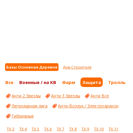
Базы Основная Деревня
Дом Строителя
Все
Военные / на КВ
Фарм
Защита
Тролль
Анти 2 Звезды
Анти 3 Звезды
Анти Все
Легендарная лига
Анти-Воздух / Электродракон
Гибридные
ТХ 3
ТХ 4
ТХ 5
ТХ 6
ТХ 7
ТХ 8
ТХ 9
ТХ 10
ТХ 11