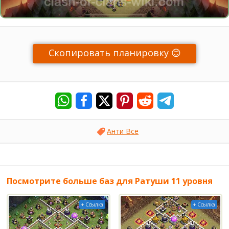
Скопировать планировку 😊
Анти Все
Посмотрите больше баз для Ратуши 11 уровня
+ Ссылка
+ Ссылка