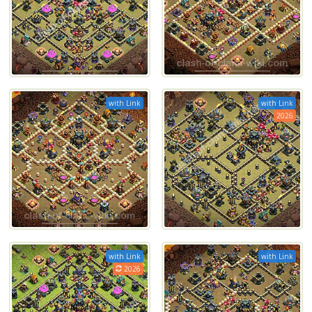
with Link
with Link
2026
with Link
with Link
2026