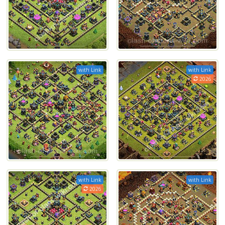
with Link
with Link
2026
with Link
with Link
2026