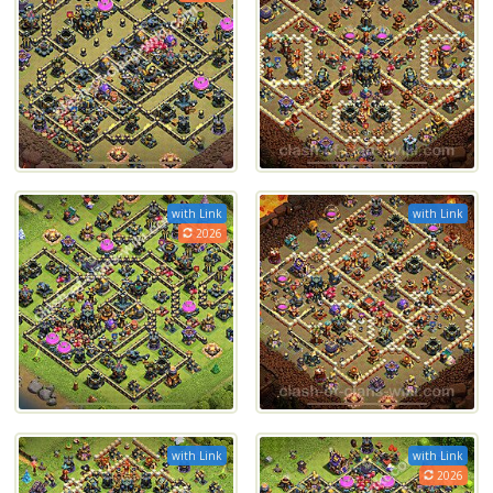
with Link
with Link
2026
with Link
with Link
2026