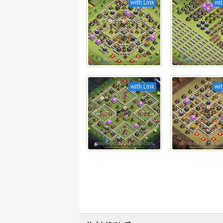
with Link
wit
with Link
wit