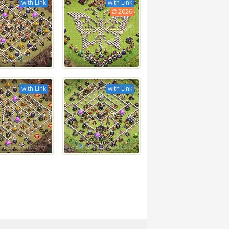
with Link
with Link
2026
with Link
with Link