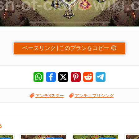
ベースリンク|このプランをコピー 😊
アンチ3スター
アンチエブリシング
る