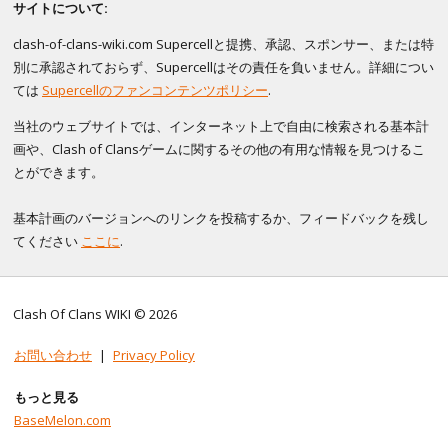
サイトについて:
clash-of-clans-wiki.com Supercellと提携、承認、スポンサー、または特
別に承認されておらず、Supercellはその責任を負いません。詳細につい
ては
Supercellのファンコンテンツポリシー
.
当社のウェブサイトでは、インターネット上で自由に検索される基本計
画や、Clash of Clansゲームに関するその他の有用な情報を見つけるこ
とができます。
基本計画のバージョンへのリンクを投稿するか、フィードバックを残し
てください
ここに
.
Clash Of Clans WIKI © 2026
お問い合わせ
|
Privacy Policy
もっと見る
BaseMelon.com