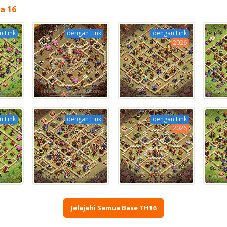
a 16
 Link
dengan Link
dengan Link
2026
 Link
dengan Link
dengan Link
2026
Jelajahi Semua Base TH16