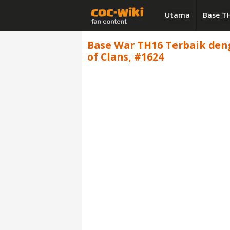
Utama
Base T
Base War TH16 Terbaik denga
of Clans, #1624