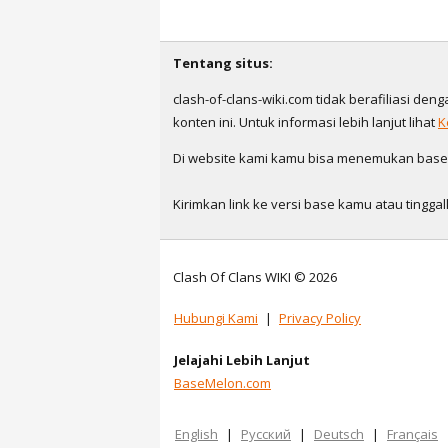
Tentang situs:
clash-of-clans-wiki.com tidak berafiliasi den
konten ini. Untuk informasi lebih lanjut lihat
K
Di website kami kamu bisa menemukan base ya
Kirimkan link ke versi base kamu atau ting
Clash Of Clans WIKI © 2026
Hubungi Kami
|
Privacy Policy
Jelajahi Lebih Lanjut
BaseMelon.com
English
|
Русский
|
Deutsch
|
Français