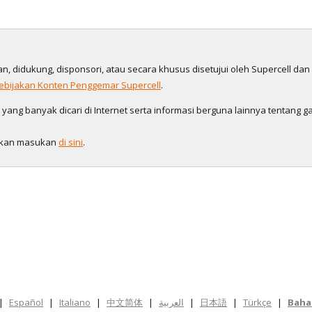
gan, didukung, disponsori, atau secara khusus disetujui oleh Supercell da
ebijakan Konten Penggemar Supercell
.
ng banyak dicari di Internet serta informasi berguna lainnya tentang ga
galkan masukan
di sini
.
|
Español
|
Italiano
|
中文简体
|
العربية
|
日本語
|
Türkçe
|
Baha