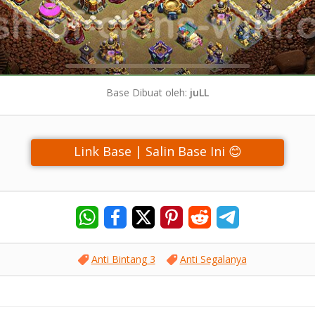
Base Dibuat oleh:
juLL
Link Base | Salin Base Ini 😊
Anti Bintang 3
Anti Segalanya