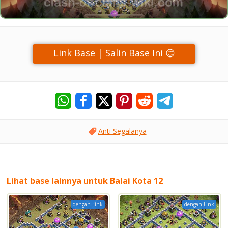
Link Base | Salin Base Ini 😊
Anti Segalanya
Lihat base lainnya untuk Balai Kota 12
dengan Link
dengan Link