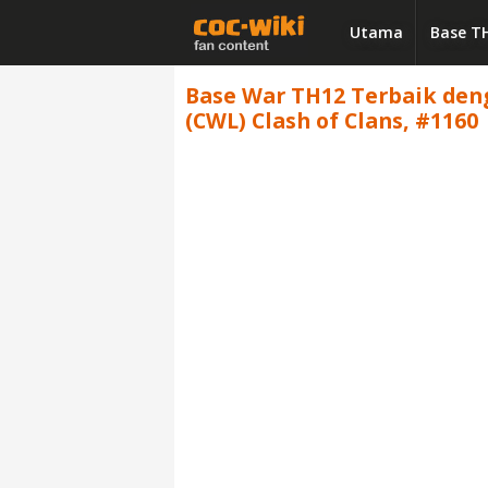
Utama
Base T
Base War TH12 Terbaik denga
(CWL) Clash of Clans, #1160