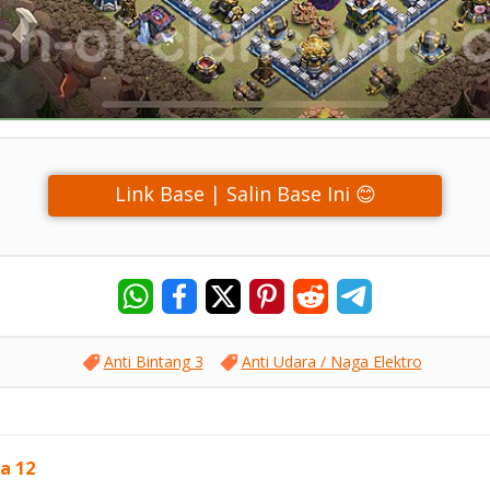
Link Base | Salin Base Ini 😊
Anti Bintang 3
Anti Udara / Naga Elektro
a 12