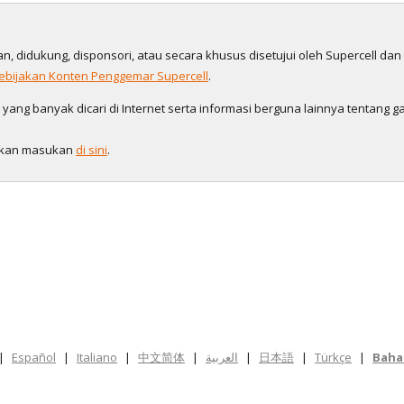
gan, didukung, disponsori, atau secara khusus disetujui oleh Supercell da
ebijakan Konten Penggemar Supercell
.
ng banyak dicari di Internet serta informasi berguna lainnya tentang ga
galkan masukan
di sini
.
|
Español
|
Italiano
|
中文简体
|
العربية
|
日本語
|
Türkçe
|
Baha