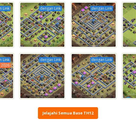
 Link
dengan Link
dengan Link
 Link
dengan Link
dengan Link
2026
Jelajahi Semua Base TH12