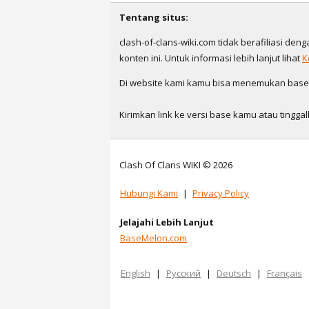
Tentang situs:
clash-of-clans-wiki.com tidak berafiliasi den
konten ini. Untuk informasi lebih lanjut lihat
K
Di website kami kamu bisa menemukan base ya
Kirimkan link ke versi base kamu atau ting
Clash Of Clans WIKI © 2026
Hubungi Kami
|
Privacy Policy
Jelajahi Lebih Lanjut
BaseMelon.com
English
|
Русский
|
Deutsch
|
Français