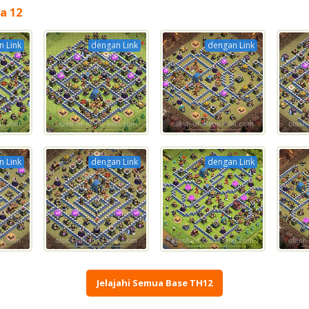
a 12
 Link
dengan Link
dengan Link
 Link
dengan Link
dengan Link
Jelajahi Semua Base TH12