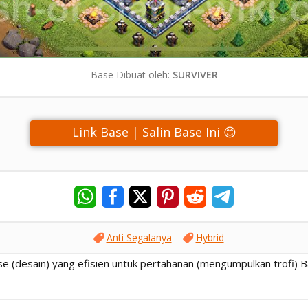
Base Dibuat oleh:
SURVIVER
Link Base | Salin Base Ini 😊
Anti Segalanya
Hybrid
ase (desain) yang efisien untuk pertahanan (mengumpulkan trofi) B