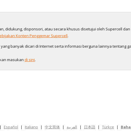
gan, didukung, disponsori, atau secara khusus disetujui oleh Supercell da
ebijakan Konten Penggemar Supercell
.
ng banyak dicari di Internet serta informasi berguna lainnya tentang ga
galkan masukan
di sini
.
|
Español
|
Italiano
|
中文简体
|
العربية
|
日本語
|
Türkçe
|
Baha