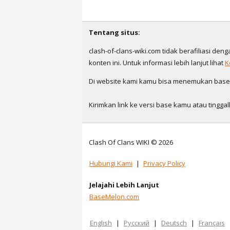
Tentang situs:
clash-of-clans-wiki.com tidak berafiliasi den
konten ini. Untuk informasi lebih lanjut lihat
K
Di website kami kamu bisa menemukan base ya
Kirimkan link ke versi base kamu atau ting
Clash Of Clans WIKI © 2026
Hubungi Kami
|
Privacy Policy
Jelajahi Lebih Lanjut
BaseMelon.com
English
|
Русский
|
Deutsch
|
Français