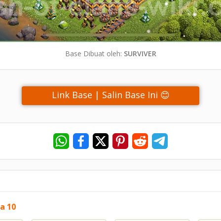
Base Dibuat oleh:
SURVIVER
Link Base | Salin Base Ini 😊
a 10