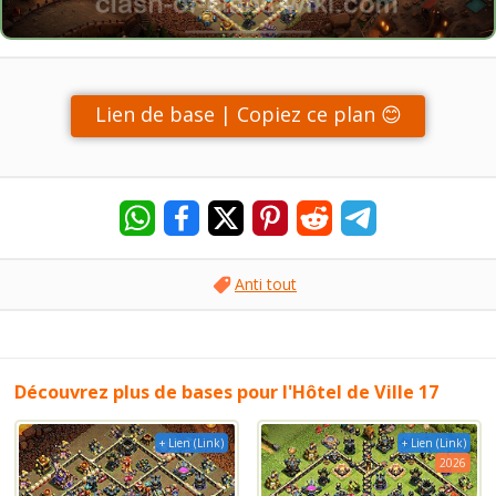
Lien de base | Copiez ce plan 😊
Anti tout
Découvrez plus de bases pour l'Hôtel de Ville 17
+ Lien (Link)
+ Lien (Link)
2026