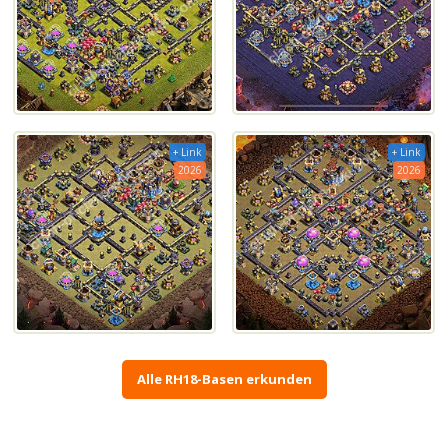
+ Link
+ Link
2026
2026
Alle RH18-Basen erkunden