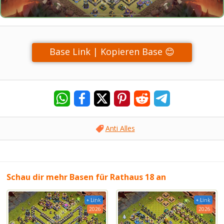
Base Link | Kopieren Base 😊
Anti Alles
Schau dir mehr Basen für Rathaus 18 an
+ Link
+ Link
2026
2026