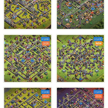
+ Link
+ Link
2026
NEW
+ Link
+ Link
2026
2026