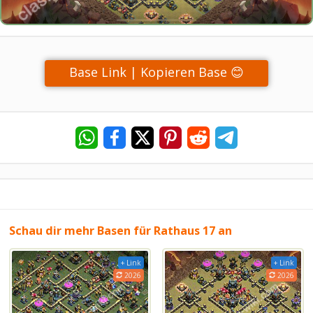
Base Link | Kopieren Base 😊
Schau dir mehr Basen für Rathaus 17 an
+ Link
+ Link
2026
2026