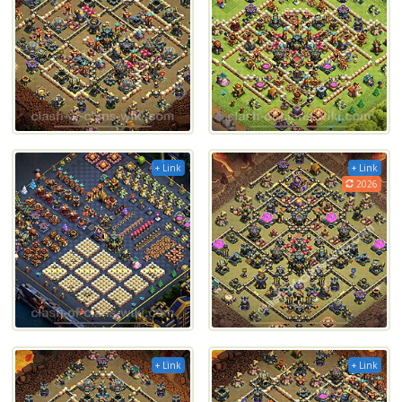
+ Link
+ Link
2026
+ Link
+ Link