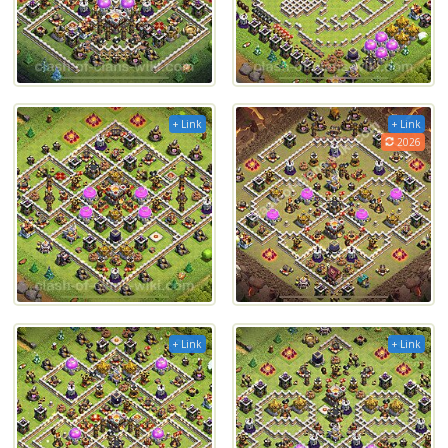
+ Link
+ Link
2026
+ Link
+ Link