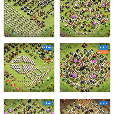
+ Link
+ Link
2026
+ Link
+ Link